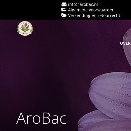
Ga
info@arobac.nl
naar
Algemene voorwaarden
Verzending en retourrecht
de
inhoud
OVER
AroBac