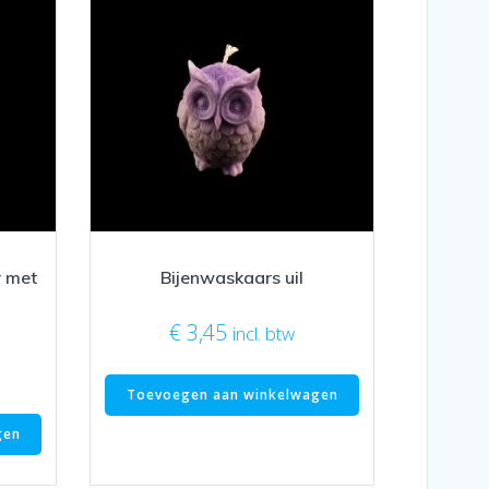
r met
Bijenwaskaars uil
€
3,45
incl. btw
Toevoegen aan winkelwagen
gen