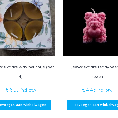
as kaars waxinelichtje (per
Bijenwaskaars teddybee
4)
rozen
€
6,99
€
4,45
incl. btw
incl. btw
evoegen aan winkelwagen
Toevoegen aan winkelwa