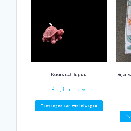
Kaars schildpad
Bijenw
€
3,30
incl. btw
Toevoegen aan winkelwagen
To