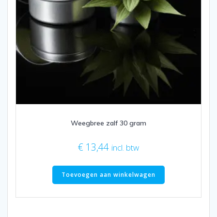
Weegbree zalf 30 gram
€
13,44
incl. btw
Toevoegen aan winkelwagen