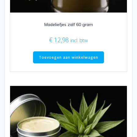
Madeliefjes zalf 60 gram
€
12,98
incl. btw
Toevoegen aan winkelwagen