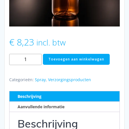
€
8,23
incl. btw
Insectwerend
Toevoegen aan winkelwagen
paard
aantal
Categorieën:
Spray
,
Verzorgingsproducten
Beschrijving
Aanvullende informatie
Beschrijving