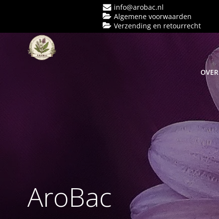
Ga
info@arobac.nl
naar
Algemene voorwaarden
Verzending en retourrecht
de
inhoud
OVER
AroBac